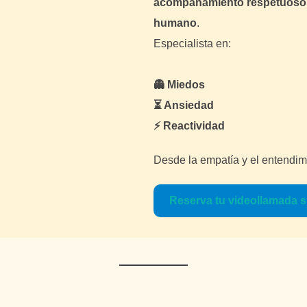
acompañamiento respetuoso, a
humano
.
Especialista en:
👻 Miedos
⏳ Ansiedad
⚡ Reactividad
Desde la empatía y el entendimi
Reserva tu videollamada s