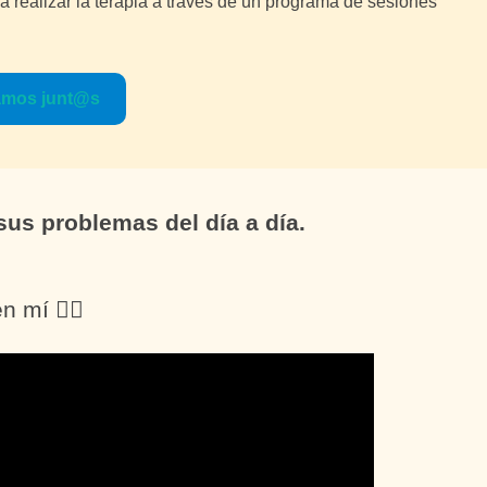
 realizar la terapia a través de un programa de sesiones
ramos junt@s
sus problemas del día a día.
n mí 👇🏼