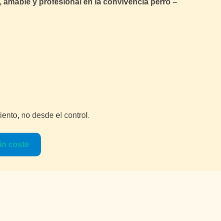
mable y profesional en la convivencia perro –
ento, no desde el control.
in coste