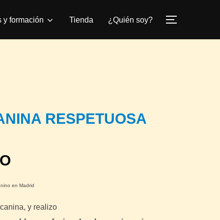
s y formación
Tienda
¿Quién soy?
ALTERNAR
ANINA RESPETUOSA
RO
anino en Madrid
canina, y realizo