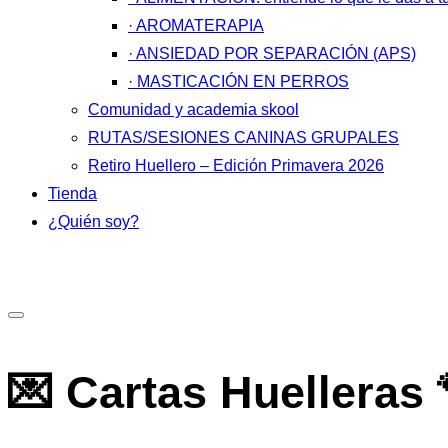
· AROMATERAPIA
· ANSIEDAD POR SEPARACIÓN (APS)
· MASTICACIÓN EN PERROS
Comunidad y academia skool
RUTAS/SESIONES CANINAS GRUPALES
Retiro Huellero – Edición Primavera 2026
Tienda
¿Quién soy?
Alternar
la
💌 Cartas Huelleras 
barra
lateral
y