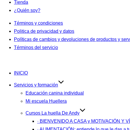
Tienda
¿Quién soy?
Términos y condiciones
Politica de privacidad y datos
Políticas de cambios y devoluciones de productos y serv
Términos del servicio
Saltar
al
INICIO
contenido
Servicios y formación
Educación canina individual
Mi escuela Huellera
Cursos La huella De Andy
· BIENVENIDO A CASA y MOTIVACIÓN Y 
· ALIMENTACIÓN: entiende lo que le das a tu